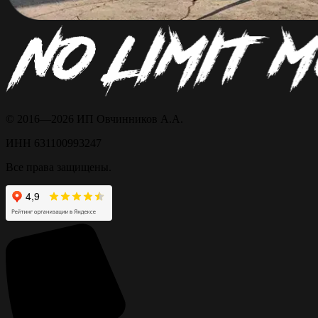
© 2016—2026 ИП Овчинников А.А.
ИНН 631100993247
Все права защищены.