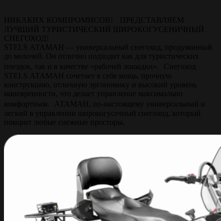
НИКАКИХ КОМПРОМИСОВ! ПРЕДСТАВЛЯЕМ
ЛУЧШИЙ ТУРИСТИЧЕСКИЙ ШИРОКОГУСЕНИЧНЫЙ
СНЕГОХОД!
STELS АТАМАН — универсальный снегоход, продуманный
до мелочей. Он отлично подходит как для туристических
поездок, так и в качестве «рабочей лошадки». Снегоход
STELS АТАМАН сочетает в себе мощь, прочную
конструкцию, отличную эргономику и высокий уровень
маневренности, что делает управление максимально
комфортным. АТАМАН, по-настоящему универсальный и
легкий в управлении широкогусечный снегоход, который
покорит любые снежные просторы.