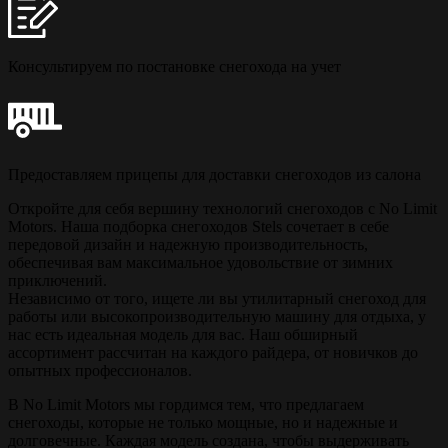
Консультируем по постановке снегохода на учет
Предоставляем прицепы для доставки снегоходов из салона
Откройте для себя вершину технологий снегоходов с No Limit
Motors. Наша подборка снегоходов Stels сочетает в себе
передовой дизайн и надежную производительность,
обеспечивая вам максимальное удовольствие от зимних
приключений.
Независимо от того, ищете ли вы утилитарный снегоход для
работы или высокопроизводительную машину для отдыха, у
нас есть идеальная модель для вас. Наш обширный
ассортимент рассчитан на каждого райдера, от новичков до
опытных профессионалов.
В No Limit Motors мы гордимся тем, что предлагаем
снегоходы, которые не только мощные, но и надежные и
долговечные. Каждая модель создана, чтобы выдерживать