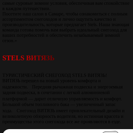
самые суровые зимние условия, обеспечивая вам спокойствие
в каждом путешествии.
Посетите наш салон в Самаре, чтобы ознакомиться с полным
ассортиментом снегоходов и лично ощутить качество и
производительность, которые предлагает Stels. Наша знающая
команда готова помочь вам выбрать идеальный снегоход для
ваших потребностей и обеспечить незабываемый зимний
сезон.»
STELS ВИТЯЗЬ
ТУРИСТИЧЕСКИЙ СНЕГОХОД STELS ВИТЯЗЬ!
ВИТЯЗЬ перешел на новый уровень комфорта и
надежности. Передняя рычажная подвеска и энергоемкая
задняя подвеска, в сочетании с легкой алюминиевой
платформой — дарит отличную управляемость и комфорт.
Большой объем топливного бака — увеличенный запас
хода. Снегоход ВИТЯЗЬ имеет привлекательный дизайн и
великолепную обзорность водителя, но истинная красота и
преимущества этого снегохода все же проявляются в езде.