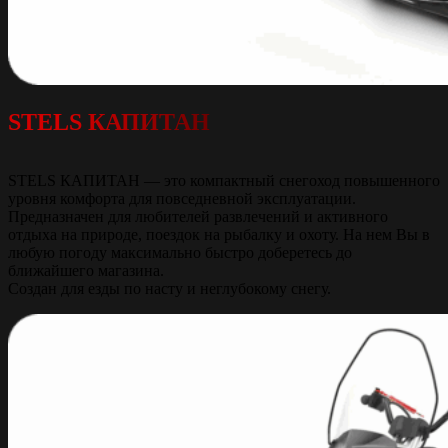
STELS КАПИТАН
STELS КАПИТАН — это компактный снегоход повышенного
уровня комфорта для повседневной эксплуатации.
Предназначен для любителей развлечений и активного
отдыха на природе, поездок на рыбалку и охоту. На нем Вы в
любую погоду максимально быстро доберетесь до
ближайшего магазина.
Создан для езды по насту и неглубокому снегу.