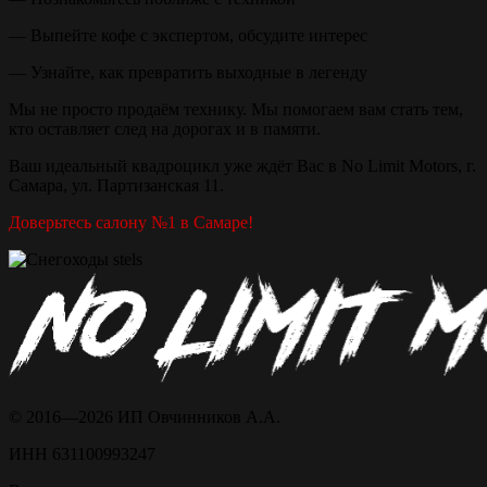
— Выпейте кофе с экспертом, обсудите интерес
— Узнайте, как превратить выходные в легенду
Мы не просто продаём технику. Мы помогаем вам стать тем,
кто оставляет след на дорогах и в памяти.
Ваш идеальный квадроцикл уже ждёт Вас в No Limit Motors, г.
Самара, ул. Партизанская 11.
Доверьтесь салону №1 в Самаре!
© 2016—2026 ИП Овчинников А.А.
ИНН 631100993247