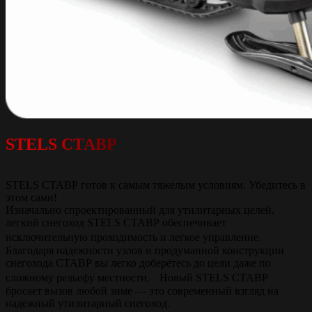
STELS СТАВР
STELS СТАВР готов к самым тяжелым условиям. Убедитесь в
этом сами!
Изначально спроектированный для утилитарных целей,
легкий снегоход STELS СТАВР обеспечивает
исключительную проходимость и легкое управление.
Благодаря надежности узлов и продуманной конструкции
снегохода СТАВР вы легко доберётесь до цели даже по
сложному рельефу местности. Новый STELS СТАВР
бросает вызов любой зиме — это современный взгляд на
надежный утилитарный снегоход.